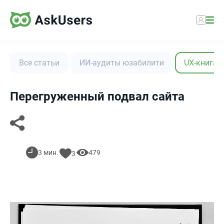
Все статьи
ИИ-аудиты юзабилити
UX-книга
Перегруженный подвал сайта
3 мин.
479
3