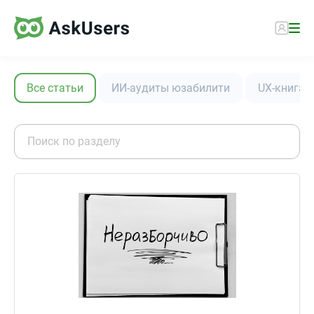
Все статьи
ИИ-аудиты юзабилити
UX-книга