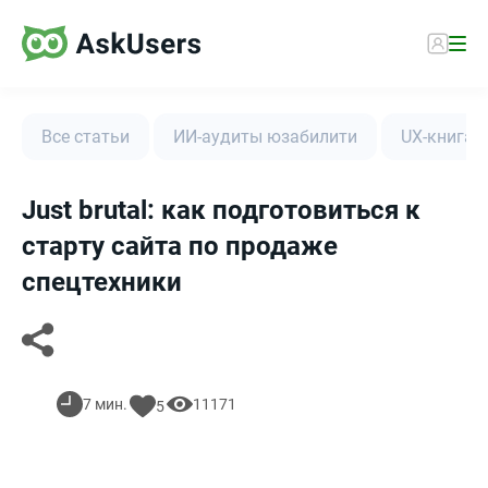
Все статьи
ИИ-аудиты юзабилити
UX-книга
Just brutal: как подготовиться к
старту сайта по продаже
спецтехники
7 мин.
11171
5