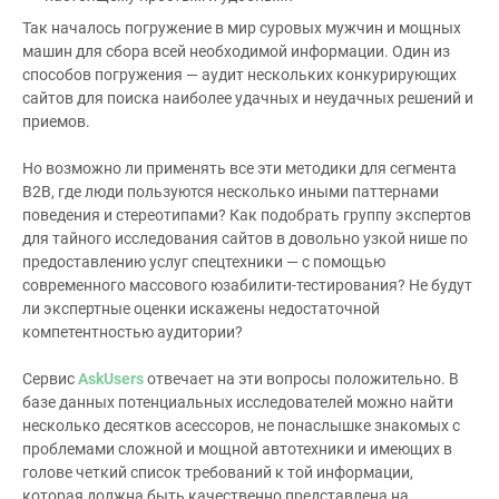
Так началось погружение в мир суровых мужчин и мощных
машин для сбора всей необходимой информации. Один из
способов погружения — аудит нескольких конкурирующих
сайтов для поиска наиболее удачных и неудачных решений и
приемов.
Но возможно ли применять все эти методики для сегмента
В2В, где люди пользуются несколько иными паттернами
поведения и стереотипами? Как подобрать группу экспертов
для тайного исследования сайтов в довольно узкой нише по
предоставлению услуг спецтехники — с помощью
современного массового юзабилити-тестирования? Не будут
ли экспертные оценки искажены недостаточной
компетентностью аудитории?
Сервис
AskUsers
отвечает на эти вопросы положительно. В
базе данных потенциальных исследователей можно найти
несколько десятков асессоров, не понаслышке знакомых с
проблемами сложной и мощной автотехники и имеющих в
голове четкий список требований к той информации,
которая должна быть качественно представлена на