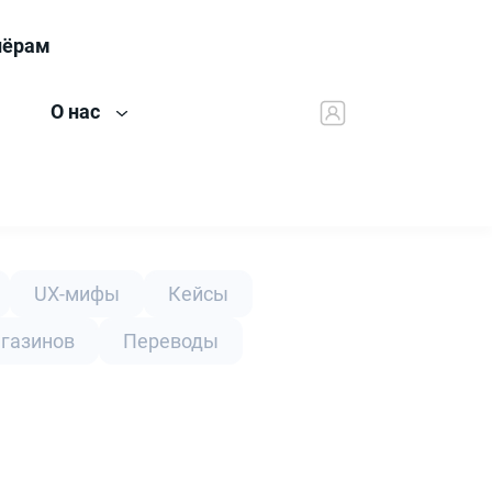
нёрам
О нас
UX-мифы
Кейсы
агазинов
Переводы