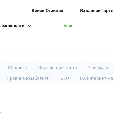
Кейсы
Отзывы
Вакансии
Парт
озможности
Блог
UX-книга
Обучающий центр
Лайфхаки
Правила юзабилити
SEO
UX интернет-м