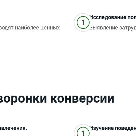
Исследование пол
водят наиболее ценных
Выявление затруд
воронки конверсии
ивлечения.
Изучение поведен