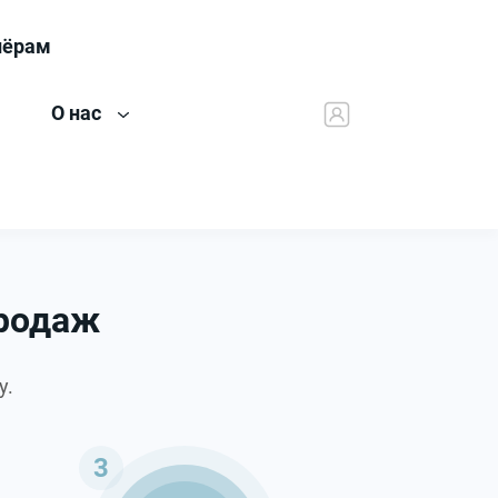
нёрам
О нас
продаж
у.