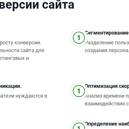
версии сайта
Сегментирование
росту конверсии.
Разделение польз
льности сайта для
создания персон
етинговых и
никации.
Оптимизация скор
патели нуждаются в
Анализ времени п
взаимодействия с
Определение наи