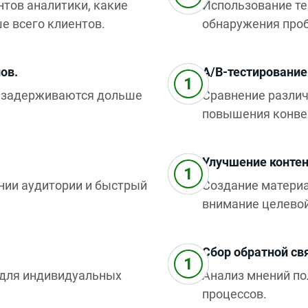
тов аналитики, какие
Использование те
е всего клиентов.
обнаружения про
ов.
A/B-тестирование
и задерживаются дольше
Сравнение различ
повышения конве
Улучшение контен
нии аудитории и быстрый
Создание матери
внимание целевой
Сбор обратной св
 для индивидуальных
Анализ мнений по
процессов.