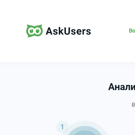
В
Анали
В