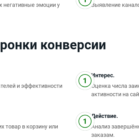
 негативные эмоции у
Выявление канало
оронки конверсии
Интерес.
ателей и эффективности
Оценка числа заи
активности на сай
Действие.
х товар в корзину или
Анализ завершённ
заказам.