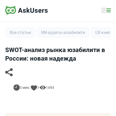
Все статьи
ИИ-аудиты юзабилити
UX-книга
SWOT-анализ рынка юзабилити в
России: новая надежда
3 мин.
1494
7