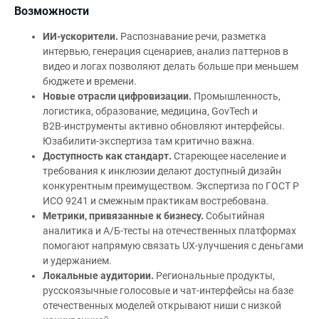
Возможности
ИИ‑ускорители.
Распознавание речи, разметка
интервью, генерация сценариев, анализ паттернов в
видео и логах позволяют делать больше при меньшем
бюджете и времени.
Новые отрасли цифровизации.
Промышленность,
логистика, образование, медицина, GovTech и
B2B‑инструменты активно обновляют интерфейсы.
Юзабилити‑экспертиза там критично важна.
Доступность как стандарт.
Стареющее население и
требования к инклюзии делают доступный дизайн
конкурентным преимуществом. Экспертиза по ГОСТ Р
ИСО 9241 и смежным практикам востребована.
Метрики, привязанные к бизнесу.
Событийная
аналитика и А/Б‑тесты на отечественных платформах
помогают напрямую связать UX‑улучшения с деньгами
и удержанием.
Локальные аудитории.
Региональные продукты,
русскоязычные голосовые и чат‑интерфейсы на базе
отечественных моделей открывают ниши с низкой