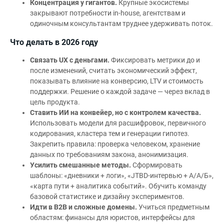
Концентрация у гигантов.
Крупные экосистемы
закрывают потребности in‑house, агентствам и
одиночным консультантам труднее удерживать поток.
Что делать в 2026 году
Связать UX с деньгами.
Фиксировать метрики до и
после изменений, считать экономический эффект,
показывать влияние на конверсию, LTV и стоимость
поддержки. Решение о каждой задаче — через вклад в
цель продукта.
Ставить ИИ на конвейер, но с контролем качества.
Использовать модели для расшифровок, первичного
кодирования, кластера тем и генерации гипотез.
Закрепить правила: проверка человеком, хранение
данных по требованиям закона, анонимизация.
Усилить смешанные методы.
Сформировать
шаблоны: «дневники + логи», «JTBD‑интервью + А/А/Б»,
«карта пути + аналитика событий». Обучить команду
базовой статистике и дизайну экспериментов.
Идти в B2B и сложные домены.
Учиться предметным
областям: финансы для юристов, интерфейсы для