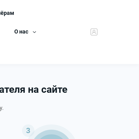
нёрам
О нас
теля на сайте
у.