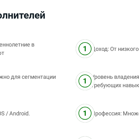
олнителей
шеннолетние в
Доход: От низкого
ют
ажно для сегментации
Уровень владения
требующих навыко
 / Android.
Профессия: Множе