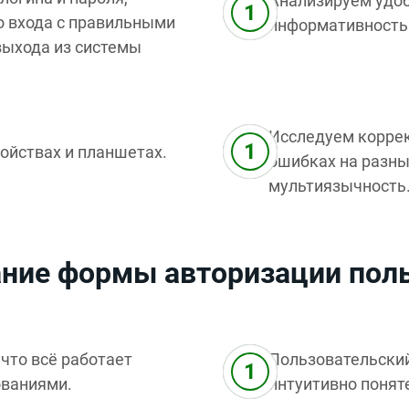
Анализируем удоб
о входа с правильными
информативность
ыхода из системы
Исследуем коррек
ойствах и планшетах.
ошибках на разны
мультиязычность
ание формы авторизации пол
что всё работает
Пользовательский
ованиями.
интуитивно поняте