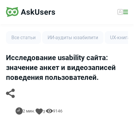
Все статьи
ИИ-аудиты юзабилити
UX-книга
Исследование usability сайта:
значение анкет и видеозаписей
поведения пользователей.
2 мин.
9146
3