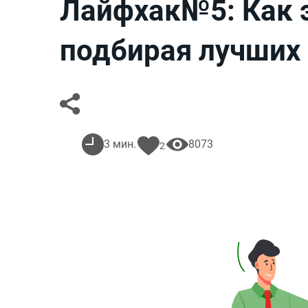
Лайфхак№5: Как э
подбирая лучших
3 мин.
8073
2