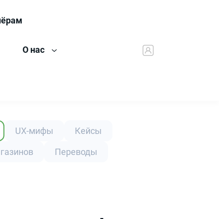
нёрам
О нас
UX-мифы
Кейсы
агазинов
Переводы