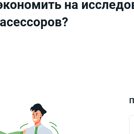
кономить на исследов
 асессоров?
П