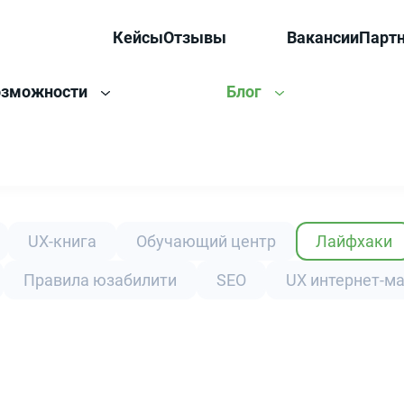
Кейсы
Отзывы
Вакансии
Парт
озможности
Блог
UX-книга
Обучающий центр
Лайфхаки
Правила юзабилити
SEO
UX интернет-м