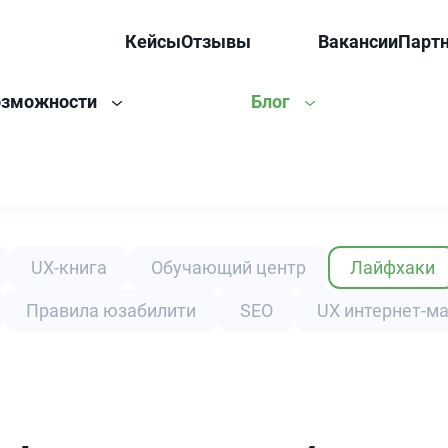
Кейсы
Отзывы
Вакансии
Парт
озможности
Блог
UX-книга
Обучающий центр
Лайфхаки
Правила юзабилити
SEO
UX интернет-м