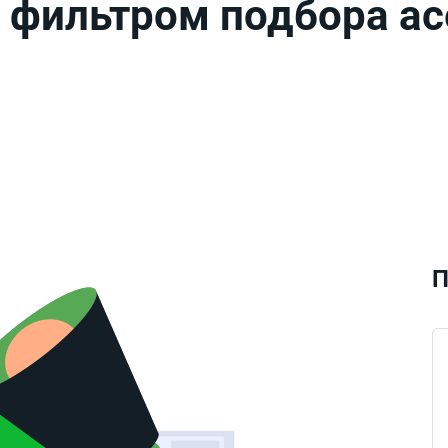
 фильтром подбора ас
П