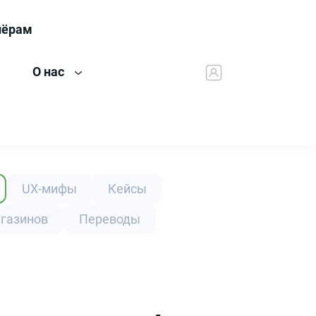
нёрам
О нас
UX-мифы
Кейсы
агазинов
Переводы