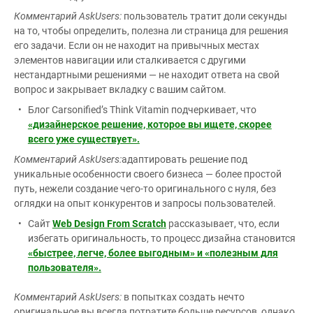
Комментарий AskUsers:
пользователь тратит доли секунды
на то, чтобы определить, полезна ли страница для решения
его задачи. Если он не находит на привычных местах
элементов навигации или сталкивается с другими
нестандартными решениями — не находит ответа на свой
вопрос и закрывает вкладку с вашим сайтом.
Блог Carsonified’s Think Vitamin подчеркивает, что
«дизайнерское решение, которое вы ищете, скорее
всего уже существует».
Комментарий AskUsers:
адаптировать решение под
уникальные особенности своего бизнеса — более простой
путь, нежели создание чего-то оригинального с нуля, без
оглядки на опыт конкурентов и запросы пользователей.
Сайт
Web Design From Scratch
рассказывает, что, если
избегать оригинальность, то процесс дизайна становится
«быстрее, легче, более выгодным» и «полезным для
пользователя».
Комментарий AskUsers:
в попытках создать нечто
оригинальное вы всегда потратите больше ресурсов, однако