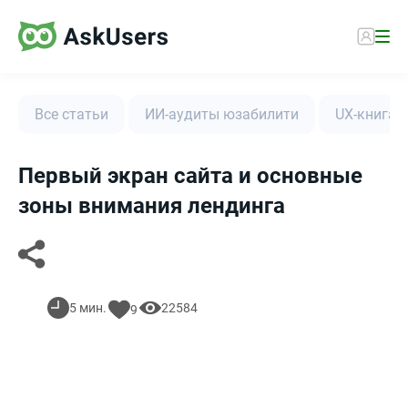
Все статьи
ИИ-аудиты юзабилити
UX-книга
Первый экран сайта и основные
зоны внимания лендинга
5 мин.
22584
9