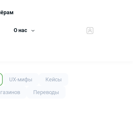
нёрам
О нас
UX-мифы
Кейсы
агазинов
Переводы