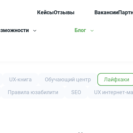
Кейсы
Отзывы
Вакансии
Парт
озможности
Блог
UX-книга
Обучающий центр
Лайфхаки
Правила юзабилити
SEO
UX интернет-м